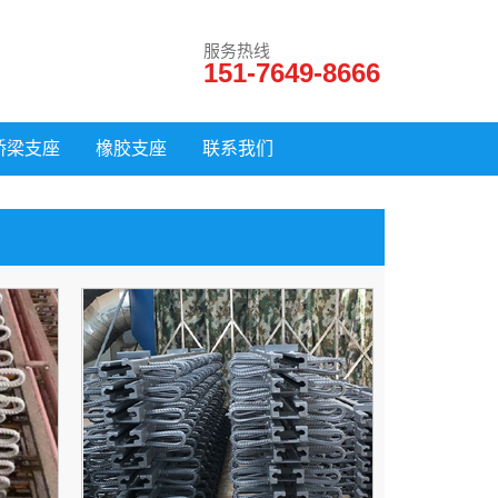
服务热线
151-7649-8666
桥梁支座
橡胶支座
联系我们